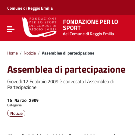
Vai ai contenuti
Vai al menu di navigazione
Comune di Reggio Emilia
Vai al footer
FONDAZIONE PER LO
SPORT
Attiva / disattiva la navigazione
del Comune di Reggio Emilia
Home
/
Notizie
/
Assemblea di partecipazione
Assemblea di partecipazione
Giovedì 12 Febbraio 2009 è convocata l'Assemblea di
Partecipazione
Data:
16 Marzo 2009
Categorie
Notizie