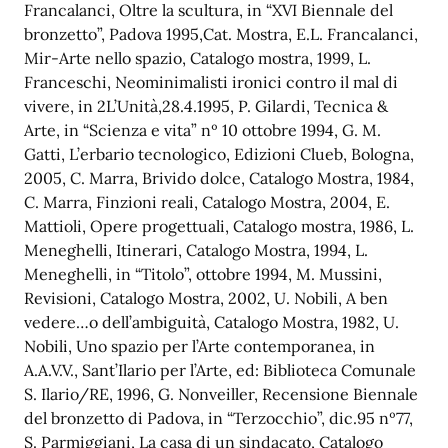
Francalanci, Oltre la scultura, in “XVI Biennale del
bronzetto”, Padova 1995,Cat. Mostra, E.L. Francalanci,
Mir-Arte nello spazio, Catalogo mostra, 1999, L.
Franceschi, Neominimalisti ironici contro il mal di
vivere, in 2L’Unità,28.4.1995, P. Gilardi, Tecnica &
Arte, in “Scienza e vita” nº 10 ottobre 1994, G. M.
Gatti, L’erbario tecnologico, Edizioni Clueb, Bologna,
2005, C. Marra, Brivido dolce, Catalogo Mostra, 1984,
C. Marra, Finzioni reali, Catalogo Mostra, 2004, E.
Mattioli, Opere progettuali, Catalogo mostra, 1986, L.
Meneghelli, Itinerari, Catalogo Mostra, 1994, L.
Meneghelli, in “Titolo”, ottobre 1994, M. Mussini,
Revisioni, Catalogo Mostra, 2002, U. Nobili, A ben
vedere…o dell’ambiguità, Catalogo Mostra, 1982, U.
Nobili, Uno spazio per l’Arte contemporanea, in
A.A.V.V., Sant’Ilario per l’Arte, ed: Biblioteca Comunale
S. Ilario/RE, 1996, G. Nonveiller, Recensione Biennale
del bronzetto di Padova, in “Terzocchio”, dic.95 nº77,
S. Parmiggiani, La casa di un sindacato, Catalogo