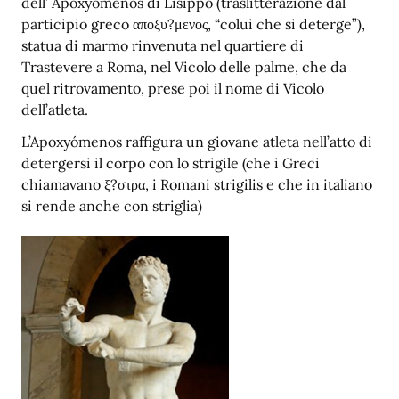
dell’ Apoxyómenos di Lisippo (traslitterazione dal
participio greco αποξυ?μενος, “colui che si deterge”),
statua di marmo rinvenuta nel quartiere di
Trastevere a Roma, nel Vicolo delle palme, che da
quel ritrovamento, prese poi il nome di Vicolo
dell’atleta.
L’Apoxyómenos raffigura un giovane atleta nell’atto di
detergersi il corpo con lo strigile (che i Greci
chiamavano ξ?στρα, i Romani strigilis e che in italiano
si rende anche con striglia)