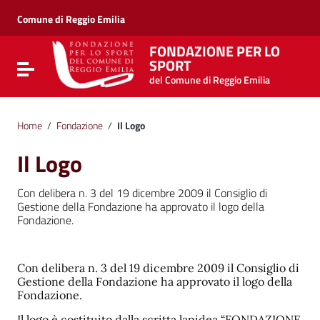
Vai ai contenuti
Vai al menu di navigazione
Comune di Reggio Emilia
Vai al footer
FONDAZIONE PER LO
SPORT
Attiva / disattiva la navigazione
del Comune di Reggio Emilia
Home
/
Fondazione
/
Il Logo
Il Logo
Con delibera n. 3 del 19 dicembre 2009 il Consiglio di
Gestione della Fondazione ha approvato il logo della
Fondazione.
Con delibera n. 3 del 19 dicembre 2009 il Consiglio di
Gestione della Fondazione ha approvato il logo della
Fondazione.
Il logo è costituito dalla scritta lapidea “FONDAZIONE