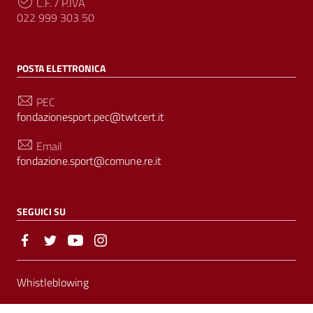
C.F. / P.IVA
022 999 303 50
POSTA ELETTRONICA
PEC
fondazionesport.pec@twtcert.it
Email
fondazione.sport@comune.re.it
SEGUICI SU
Sezione Link Utili
Whistleblowing