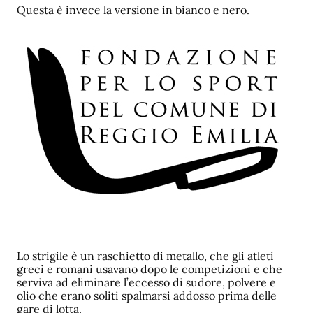
Questa è invece la versione in bianco e nero.
Lo strigile è un raschietto di metallo, che gli atleti
greci e romani usavano dopo le competizioni e che
serviva ad eliminare l’eccesso di sudore, polvere e
olio che erano soliti spalmarsi addosso prima delle
gare di lotta.