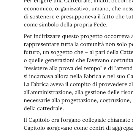
Per erigere una Cattedrale, infatti, occor
economico, organizzativo, umano, che ness
di sostenere e presupponeva il fatto che tu
come simbolo della propria Fede.
Per indirizzare questo progetto occorreva a
rappresentare tutta la comunità non solo pe
futuro, un soggetto che – al pari della Catt
o quelle generazioni che l’avevano costruit
“resistere alla prova del tempo” e di “attend
si incarnava allora nella Fabrica e nel suo Ca
La Fabrica aveva il compito di provvedere a
all’amministrazione, alla gestione delle risor
necessarie alla progettazione, costruzione
della cattedrale.
Il Capitolo era l’organo collegiale chiamato 
Capitolo sorgevano come centri di aggregaz