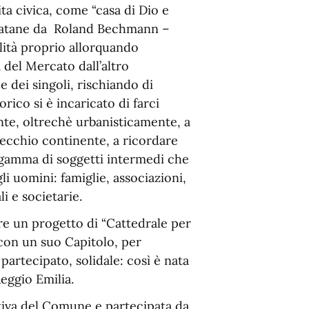
ta civica, come “casa di Dio e
 datane da Roland Bechmann –
alità proprio allorquando
a del Mercato dall’altro
e dei singoli, rischiando di
orico si è incaricato di farci
nte, oltrechè urbanisticamente, a
 Vecchio continente, a ricordare
a gamma di soggetti intermedi che
li uomini: famiglie, associazioni,
i e societarie.
re un progetto di “Cattedrale per
 con un suo Capitolo, per
 partecipato, solidale: così è nata
eggio Emilia.
iativa del Comune e partecipata da