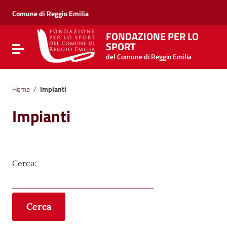
Vai ai contenuti
Vai al menu di navigazione
Comune di Reggio Emilia
Vai al footer
FONDAZIONE PER LO
SPORT
Attiva / disattiva la navigazione
del Comune di Reggio Emilia
Home
/
Impianti
Impianti
Ricerca impianti
Salta ai risultati
Cerca:
Cerca