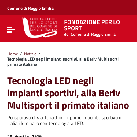
Vai ai contenuti
Vai al menu di navigazione
Comune di Reggio Emilia
Vai al footer
FONDAZIONE PER LO
SPORT
Attiva / disattiva la navigazione
del Comune di Reggio Emilia
Home
/
Notizie
/
Tecnologia LED negli impianti sportivi, alla Beriv Multisport il
primato italiano
Tecnologia LED negli
impianti sportivi, alla Beriv
Multisport il primato italiano
Polisportivo di Via Terrachini: il primo impianto sportivo in
Italia illuminato con tecnologia a LED.
Data:
29 Aprile 2010