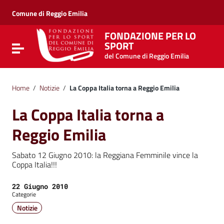
Vai ai contenuti
Vai al menu di navigazione
Comune di Reggio Emilia
Vai al footer
FONDAZIONE PER LO
SPORT
Attiva / disattiva la navigazione
del Comune di Reggio Emilia
Home
/
Notizie
/
La Coppa Italia torna a Reggio Emilia
La Coppa Italia torna a
Reggio Emilia
Sabato 12 Giugno 2010: la Reggiana Femminile vince la
Coppa Italia!!!
Data:
22 Giugno 2010
Categorie
Notizie