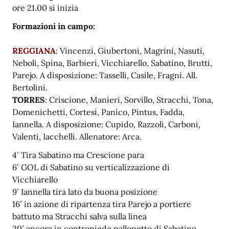
ore 21.00 si inizia
Formazioni in campo:
REGGIANA
: Vincenzi, Giubertoni, Magrini, Nasuti,
Neboli, Spina, Barbieri, Vicchiarello, Sabatino, Brutti,
Parejo. A disposizione: Tasselli, Casile, Fragni. All.
Bertolini.
TORRES
: Criscione, Manieri, Sorvillo, Stracchi, Tona,
Domenichetti, Cortesi, Panico, Pintus, Fadda,
Iannella. A disposizione: Cupido, Razzoli, Carboni,
Valenti, Iacchelli. Allenatore: Arca.
4′ Tira Sabatino ma Crescione para
6′ GOL di Sabatino su verticalizzazione di
Vicchiarello
9′ Iannella tira lato da buona posizione
16′ in azione di ripartenza tira Parejo a portiere
battuto ma Stracchi salva sulla linea
20′ ancora in contropiede pallonetto di Sabatino,