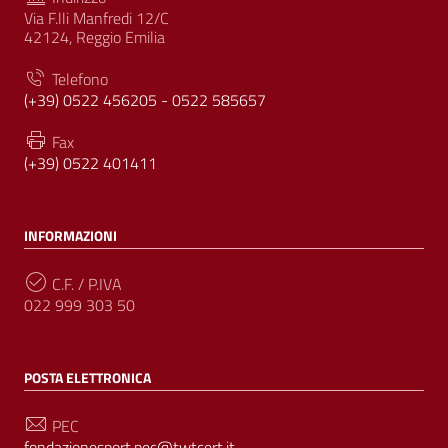
Via F.lli Manfredi 12/C
42124, Reggio Emilia
Telefono
(+39) 0522 456205 - 0522 585657
Fax
(+39) 0522 401411
INFORMAZIONI
C.F. / P.IVA
022 999 303 50
POSTA ELETTRONICA
PEC
fondazionesport.pec@twtcert.it