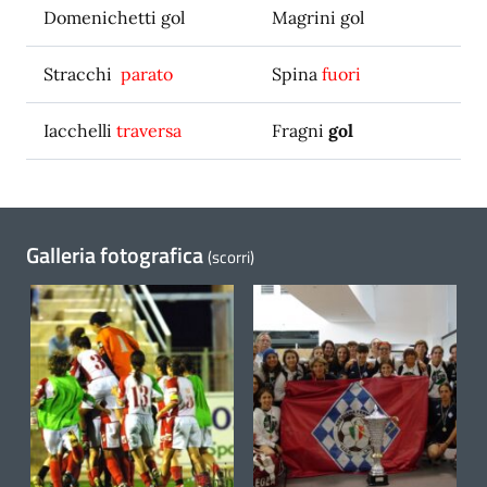
Domenichetti gol
Magrini gol
Stracchi
parato
Spina
fuori
Iacchelli
traversa
Fragni
gol
Galleria fotografica
(scorri)