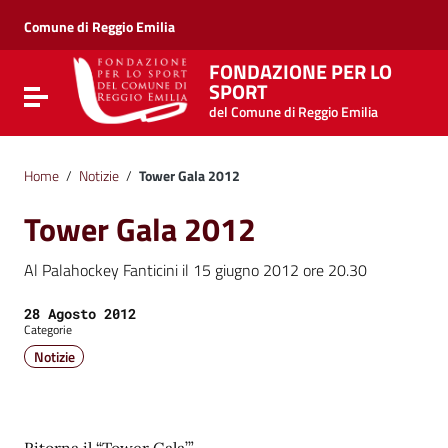
Vai ai contenuti
Vai al menu di navigazione
Comune di Reggio Emilia
Vai al footer
FONDAZIONE PER LO
SPORT
Attiva / disattiva la navigazione
del Comune di Reggio Emilia
Home
/
Notizie
/
Tower Gala 2012
Tower Gala 2012
Al Palahockey Fanticini il 15 giugno 2012 ore 20.30
Data:
28 Agosto 2012
Categorie
Notizie