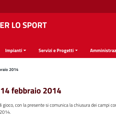
ER LO SPORT
Impianti
Servizi e Progetti
Amministraz
braio 2014
 14 febbraio 2014
 di gioco, con la presente si comunica la chiusura dei campi c
 2014.