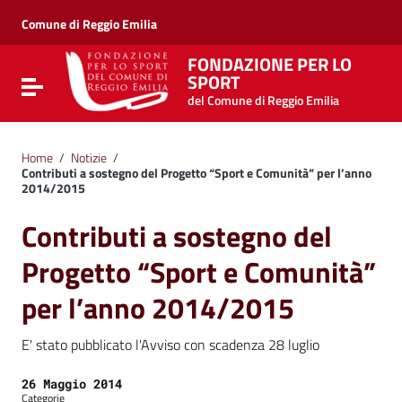
Vai ai contenuti
Vai al menu di navigazione
Comune di Reggio Emilia
Vai al footer
FONDAZIONE PER LO
SPORT
Attiva / disattiva la navigazione
del Comune di Reggio Emilia
Home
/
Notizie
/
Contributi a sostegno del Progetto “Sport e Comunità” per l’anno
2014/2015
Contributi a sostegno del
Progetto “Sport e Comunità”
per l’anno 2014/2015
E' stato pubblicato l'Avviso con scadenza 28 luglio
Data:
26 Maggio 2014
Categorie