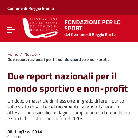
Vai ai contenuti
Vai al menu di navigazione
Comune di Reggio Emilia
Vai al footer
FONDAZIONE PER LO
SPORT
Attiva / disattiva la navigazione
del Comune di Reggio Emilia
Home
/
Notizie
/
Due report nazionali per il mondo sportivo e non-profit
Due report nazionali per il
mondo sportivo e non-profit
Un doppio materiale di riflessione, in grado di fare il punto
sullo stato di salute del movimento sportivo italiano, in
attesa di una specifica indagine campionaria su tempo libero
e sport che l’Istat condurrà nel 2015.
Data:
30 Luglio 2014
Categorie