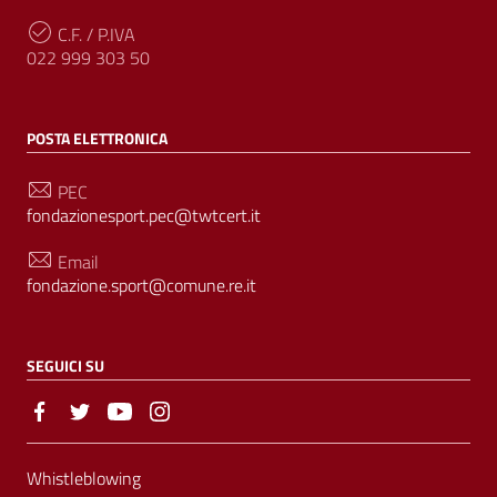
C.F. / P.IVA
022 999 303 50
POSTA ELETTRONICA
PEC
fondazionesport.pec@twtcert.it
Email
fondazione.sport@comune.re.it
SEGUICI SU
Sezione Link Utili
Whistleblowing