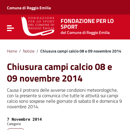
Vai ai contenuti
Vai al menu di navigazione
Comune di Reggio Emilia
Vai al footer
FONDAZIONE PER LO
SPORT
Attiva / disattiva la navigazione
del Comune di Reggio Emilia
Home
/
Notizie
/
Chiusura campi calcio 08 e 09 novembre 2014
Chiusura campi calcio 08 e
09 novembre 2014
Causa il protrarsi delle avverse condizioni meteorologiche,
con la presente si comunica che tutte le attività sui campi
calcio sono sospese nelle giornate di sabato 8 e domenica 9
novembre 2014.
Data:
7 Novembre 2014
Categorie