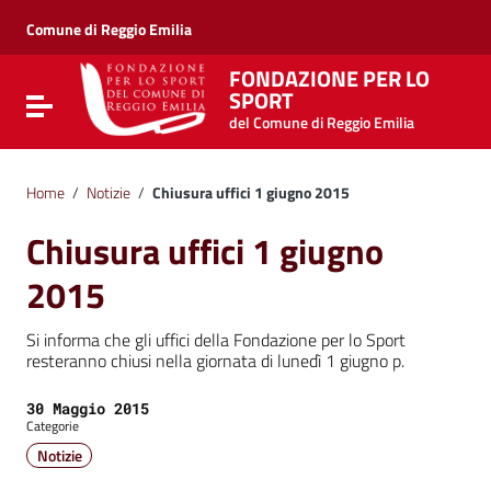
Vai ai contenuti
Vai al menu di navigazione
Comune di Reggio Emilia
Vai al footer
FONDAZIONE PER LO
SPORT
Attiva / disattiva la navigazione
del Comune di Reggio Emilia
Home
/
Notizie
/
Chiusura uffici 1 giugno 2015
Chiusura uffici 1 giugno
2015
Si informa che gli uffici della Fondazione per lo Sport
resteranno chiusi nella giornata di lunedì 1 giugno p.
Data:
30 Maggio 2015
Categorie
Notizie