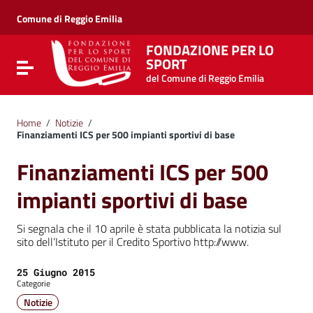
Vai ai contenuti
Vai al menu di navigazione
Comune di Reggio Emilia
Vai al footer
FONDAZIONE PER LO
SPORT
Attiva / disattiva la navigazione
del Comune di Reggio Emilia
Home
/
Notizie
/
Finanziamenti ICS per 500 impianti sportivi di base
Finanziamenti ICS per 500
impianti sportivi di base
Si segnala che il 10 aprile è stata pubblicata la notizia sul
sito dell’Istituto per il Credito Sportivo http://www.
Data:
25 Giugno 2015
Categorie
Notizie