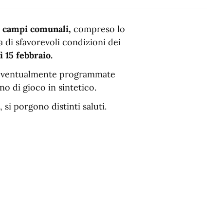
i
campi comunali,
compreso lo
a di sfavorevoli condizioni dei
ì 15 febbraio
.
tà eventualmente programmate
o di gioco in sintetico.
si porgono distinti saluti.