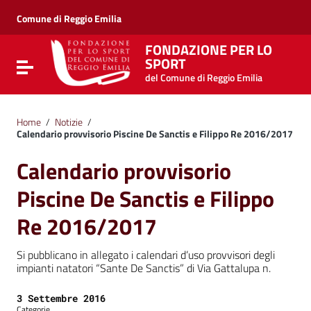
Vai ai contenuti
Vai al menu di navigazione
Comune di Reggio Emilia
Vai al footer
FONDAZIONE PER LO
SPORT
Attiva / disattiva la navigazione
del Comune di Reggio Emilia
Home
/
Notizie
/
Calendario provvisorio Piscine De Sanctis e Filippo Re 2016/2017
Calendario provvisorio
Piscine De Sanctis e Filippo
Re 2016/2017
Si pubblicano in allegato i calendari d’uso provvisori degli
impianti natatori “Sante De Sanctis” di Via Gattalupa n.
Data:
3 Settembre 2016
Categorie