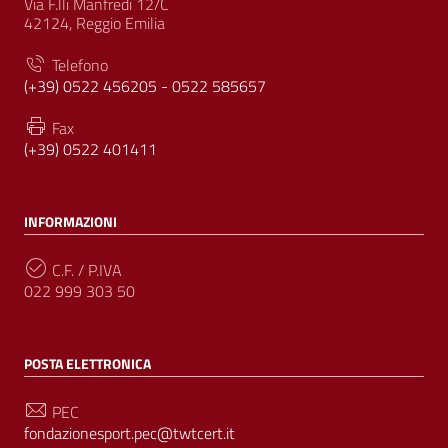
Via F.lli Manfredi 12/C
42124, Reggio Emilia
Telefono
(+39) 0522 456205 - 0522 585657
Fax
(+39) 0522 401411
INFORMAZIONI
C.F. / P.IVA
022 999 303 50
POSTA ELETTRONICA
PEC
fondazionesport.pec@twtcert.it