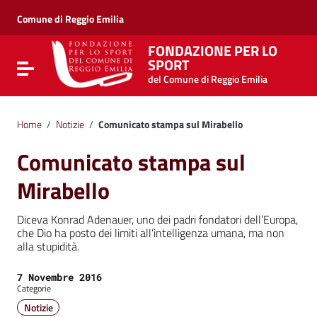
Vai ai contenuti
Vai al menu di navigazione
Comune di Reggio Emilia
Vai al footer
FONDAZIONE PER LO
SPORT
Attiva / disattiva la navigazione
del Comune di Reggio Emilia
Home
/
Notizie
/
Comunicato stampa sul Mirabello
Comunicato stampa sul
Mirabello
Diceva Konrad Adenauer, uno dei padri fondatori dell’Europa,
che Dio ha posto dei limiti all’intelligenza umana, ma non
alla stupidità.
Data:
7 Novembre 2016
Categorie
Notizie