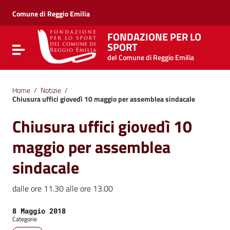
Vai ai contenuti
Vai al menu di navigazione
Comune di Reggio Emilia
Vai al footer
FONDAZIONE PER LO
SPORT
Attiva / disattiva la navigazione
del Comune di Reggio Emilia
Home
/
Notizie
/
Chiusura uffici giovedì 10 maggio per assemblea sindacale
Chiusura uffici giovedì 10
maggio per assemblea
sindacale
dalle ore 11.30 alle ore 13.00
Data:
8 Maggio 2018
Categorie