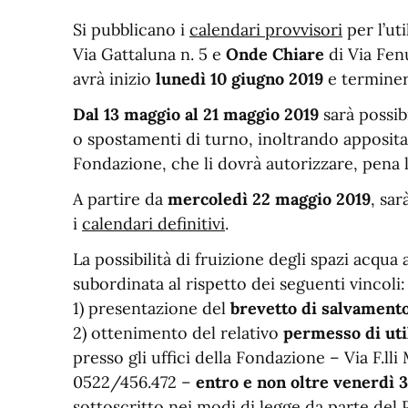
Si pubblicano i
calendari provvisori
per l’ut
Via Gattaluna n. 5 e
Onde Chiare
di Via Fenu
avrà inizio
lunedì 10 giugno 2019
e termine
Dal 13 maggio al 21 maggio 2019
sarà possib
o spostamenti di turno, inoltrando apposita r
Fondazione, che li dovrà autorizzare, pena 
A partire da
mercoledì 22 maggio 2019
, sar
i
calendari definitivi
.
La possibilità di fruizione degli spazi acqua
subordinata al rispetto dei seguenti vincoli:
1) presentazione del
brevetto di salvament
2) ottenimento del relativo
permesso di uti
presso gli uffici della Fondazione – Via F.ll
0522/456.472 –
entro e non oltre venerdì 
sottoscritto nei modi di legge da parte del