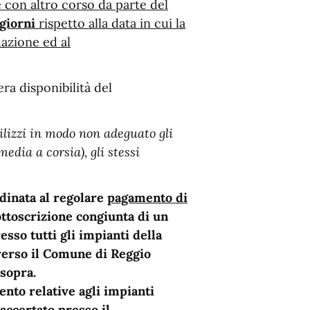
e con altro corso da parte del
 giorni
rispetto alla data in cui la
dazione ed al
era disponibilità del
ilizzi in modo non adeguato gli
edia a corsia), gli stessi
rdinata al regolare
pagamento di
ottoscrizione congiunta di un
esso tutti gli impianti della
verso il Comune di Reggio
 sopra.
ento relative agli impianti
accertato presso il