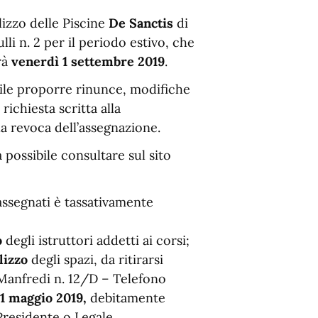
ilizzo delle Piscine
De Sanctis
di
lli n. 2 per il periodo estivo, che
rà
venerdì 1 settembre 2019
.
ile proporre rinunce, modifiche
ichiesta scritta alla
la revoca dell’assegnazione.
à possibile consultare sul sito
 assegnati è tassativamente
o
degli istruttori addetti ai corsi;
lizzo
degli spazi, da ritirarsi
i Manfredi n. 12/D – Telefono
31 maggio 2019,
debitamente
 Presidente o Legale