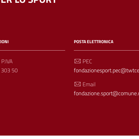
IONI
POSTA ELETTRONICA
 P.IVA
PEC
 303 50
fondazionesport.pec@twtcer
Email
fondazione.sport@comune.r