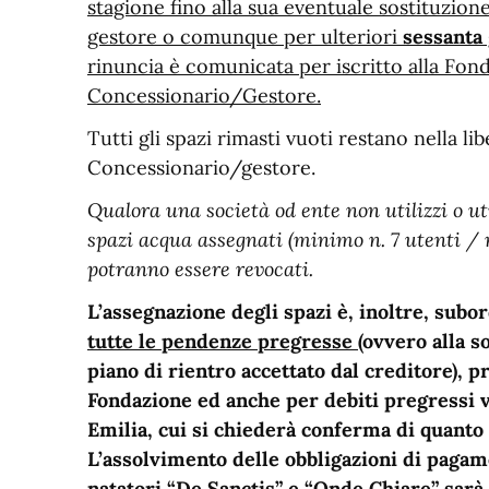
stagione fino alla sua eventuale sostituzion
gestore o comunque per ulteriori
sessanta
rinuncia è comunicata per iscritto alla Fon
Concessionario/Gestore.
Tutti gli spazi rimasti vuoti restano nella lib
Concessionario/gestore.
Qualora una società od ente non utilizzi o ut
spazi acqua assegnati (minimo n. 7 utenti / m
potranno essere revocati.
L’assegnazione degli spazi è, inoltre, subo
tutte le pendenze pregresse
(ovvero alla s
piano di rientro accettato dal creditore), pr
Fondazione ed anche per debiti pregressi 
Emilia, cui si chiederà conferma di quanto
L’assolvimento delle obbligazioni di pagam
natatori “De Sanctis” e “Onde Chiare” sarà 