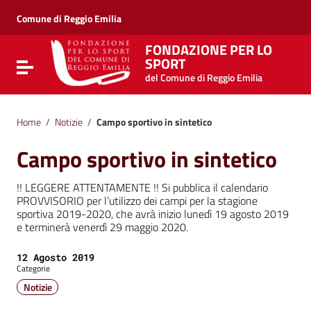
Vai ai contenuti
Vai al menu di navigazione
Comune di Reggio Emilia
Vai al footer
FONDAZIONE PER LO
SPORT
Attiva / disattiva la navigazione
del Comune di Reggio Emilia
Home
/
Notizie
/
Campo sportivo in sintetico
Campo sportivo in sintetico
!! LEGGERE ATTENTAMENTE !! Si pubblica il calendario
PROVVISORIO per l’utilizzo dei campi per la stagione
sportiva 2019-2020, che avrà inizio lunedì 19 agosto 2019
e terminerà venerdì 29 maggio 2020.
Data:
12 Agosto 2019
Categorie
Notizie