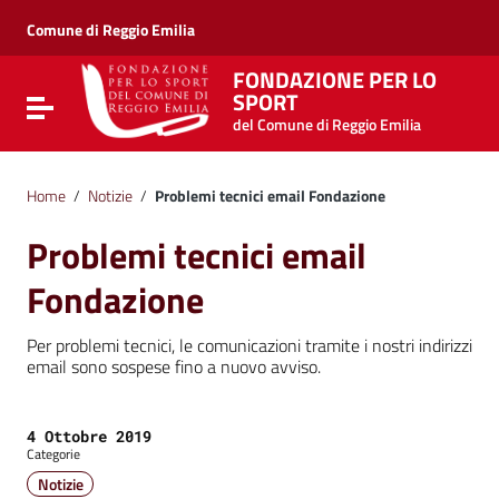
Vai ai contenuti
Vai al menu di navigazione
Comune di Reggio Emilia
Vai al footer
FONDAZIONE PER LO
SPORT
Attiva / disattiva la navigazione
del Comune di Reggio Emilia
Home
/
Notizie
/
Problemi tecnici email Fondazione
Problemi tecnici email
Fondazione
Per problemi tecnici, le comunicazioni tramite i nostri indirizzi
email sono sospese fino a nuovo avviso.
Data:
4 Ottobre 2019
Categorie
Notizie