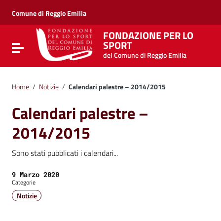
Vai ai contenuti
Vai al menu di navigazione
Comune di Reggio Emilia
Vai al footer
FONDAZIONE PER LO
SPORT
Attiva / disattiva la navigazione
del Comune di Reggio Emilia
Home
/
Notizie
/
Calendari palestre – 2014/2015
Calendari palestre –
2014/2015
Sono stati pubblicati i calendari...
Data:
9 Marzo 2020
Categorie
Notizie