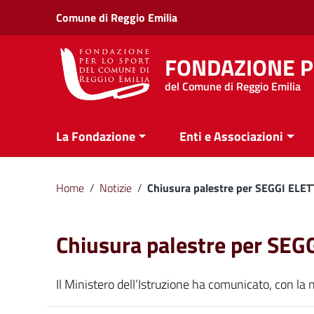
Vai ai contenuti
Comune di Reggio Emilia
Vai al menu di navigazione
Vai al footer
FONDAZIONE P
del Comune di Reggio Emilia
La Fondazione
Enti e Associazioni
Home
/
Notizie
/
Chiusura palestre per SEGGI ELE
Chiusura palestre per SE
Il Ministero dell’Istruzione ha comunicato, con la 