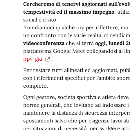
Cercheremo di tenervi aggiornati sull’evol
tempestività ed il massimo impegno
, util
social e il sito.
Prendiamoci qualche ora per riflettere, ma p
un confronto con le varie realtà, ci rendiam
videoconferenza
che si terrà
oggi, lunedì 2
piattaforma Google Meet collegandosi al li
jrpv-gkr
.
Per restare tutti allineati ed aggiornati, 
con i riferimenti specifici per l’ambito sport
completo.
Ogni gestore, società sportiva e atleta deve 
norme generali, che invitano ad indossare i 
mantenere la distanza di sicurezza interpers
spostamenti salvo che per esigenze lavorative
per situazioni di necessità, per svolgere atti