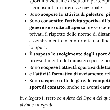
sport individuali e di squadra partecip
riconosciute di interesse nazionale.
Sono
sospese le attività di palestre, p
Sono
consentite l’attività sportiva di b
genere se svolte all’aperto
presso centr
privati, il rispetto delle norme di dist
assembramento in conformità con linee
lo Sport.
È sospeso lo svolgimento degli sport d
provvedimento del ministero per le poli
Sono
sospese l’attività sportiva dilett
e l’attività formativa di avviamento
rel
Sono
sospese tutte le gare, le competi
sport di contatto
, anche se aventi car
In allegato il testo completo del Dpcm del q
visione integrale.