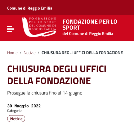
Vai ai contenuti
Vai al menu di navigazione
Comune di Reggio Emilia
Vai al footer
FONDAZIONE PER LO
SPORT
Attiva / disattiva la navigazione
del Comune di Reggio Emilia
Home
/
Notizie
/
CHIUSURA DEGLI UFFICI DELLA FONDAZIONE
CHIUSURA DEGLI UFFICI
DELLA FONDAZIONE
Prosegue la chiusura fino al 14 giugno
Data:
30 Maggio 2022
Categorie
Notizie