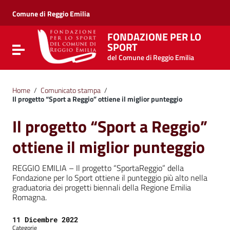
Vai ai contenuti
Vai al menu di navigazione
Comune di Reggio Emilia
Vai al footer
FONDAZIONE PER LO
SPORT
Attiva / disattiva la navigazione
del Comune di Reggio Emilia
Home
/
Comunicato stampa
/
Il progetto “Sport a Reggio” ottiene il miglior punteggio
Il progetto “Sport a Reggio”
ottiene il miglior punteggio
REGGIO EMILIA – Il progetto “SportaReggio” della
Fondazione per lo Sport ottiene il punteggio più alto nella
graduatoria dei progetti biennali della Regione Emilia
Romagna.
Data:
11 Dicembre 2022
Categorie