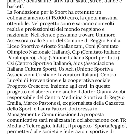
palestre della salute, attività di skate, street dance e
basket”.
La Fondazione per lo Sport ha ottenuto un
cofinanziamento di 15.000 euro, la quota massima
ottenibile. Nel progetto sono e saranno coinvolti
realtà e professionisti del mondo reggiano e
nazionale. Nell’elenco possiamo trovare Unimore,
Assessorato allo Sport del Comune di Reggio Emilia,
Liceo Sportivo Ariosto Spallanzani, Coni (Comitato
Olimpico Nazionale Italiano), Cip (Comitato Italiano
Paralimpico), Uisp (Unione Italiana Sport per tutti),
Csi (Centro Sportivo Italiano), Aics (Associazione
Italiana Cultura Sport), Us Acli (Unione Sportiva
Associazioni Cristiane Lavoratori Italiani), Centro
Luoghi di Prevenzione e la cooperativa sociale
Progetto Crescere. Insieme agli enti, in questo
progetto collaboreranno anche il dottor Gianni Zobbi,
responsabile del Centro Medicina Sportiva di Reggio
Emilia, Marco Pastonesi, ex giornalista della Gazzetta
dello Sport, e Laura Fattori, dottoressa in
Management e Comunicazione.La proposta
comunicativa sarà realizzata in collaborazione con TR
Media e Telereggio. Infatti, il progetto “SportaReggio”,
permetterà alle società e federazioni sportive di