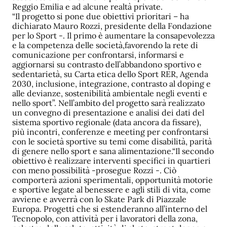
Reggio Emilia e ad alcune realtà private.
“Il progetto si pone due obiettivi prioritari – ha
dichiarato Mauro Rozzi, presidente della Fondazione
per lo Sport -. Il primo è aumentare la consapevolezza
e la competenza delle società,favorendo la rete di
comunicazione per confrontarsi, informarsi e
aggiornarsi su contrasto dell’abbandono sportivo e
sedentarietà, su Carta etica dello Sport RER, Agenda
2030, inclusione, integrazione, contrasto al doping e
alle devianze, sostenibilità ambientale negli eventi e
nello sport”. Nell’ambito del progetto sarà realizzato
un convegno di presentazione e analisi dei dati del
sistema sportivo regionale (data ancora da fissare),
più incontri, conferenze e meeting per confrontarsi
con le società sportive su temi come disabilità, parità
di genere nello sport e sana alimentazione.“Il secondo
obiettivo è realizzare interventi specifici in quartieri
con meno possibilità -prosegue Rozzi -. Ciò
comporterà azioni sperimentali, opportunità motorie
e sportive legate al benessere e agli stili di vita, come
avviene e avverrà con lo Skate Park di Piazzale
Europa. Progetti che si estenderanno all’interno del
Tecnopolo, con attività per i lavoratori della zona,