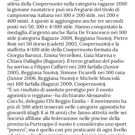
atleta della Coopernuoto nella categoria ragazze 2010:
la giovane nuotatrice può ora fregiarsi del titolo di
campionessa italiana nei 100 e 200 stile, nei 200 e
400 misti. A questi si aggiungono anche tre secondi
posti nei 50, 100 e 4×100 stile. Hanno conquistato la
medaglia d’argento anche Ilaria De Francesco nei 100
stile (categoria Ragazze 2009, Reggiana Nuoto), Pietro
Rosi nei 50 dorso (cadetti 2003, Coopernuoto) e la
staffetta 4×100 stile della Coopernuoto formata da
Giorgia Barozzi, Emma Verzelloni, Gaia Marena e
Chiara Dallaglio (Ragazze). Il terzo gradino del podio
ha sorriso a Filippo Caffarri nei 200 farfalla (Junior
2005, Reggiana Nuoto), Simone Ficarelli nei 100 rana
(Junior 2006, Reggiana Nuoto) e Michele Musciolà
nei 100 farfalla (Ragazzi 2009, Coopernuoto).
“È un risultato di assoluto prestigio per il nuoto
agonistico reggiano -ha dichiarato Alessandro
Cocchi, delegato FIN Reggio Emilia – Il movimento ha
più di 500 atleti tesserati nelle categorie agonistiche
giovanili (dagli 8 ai 18 anni) che fanno attività nelle sei
Società affiliate alla federazione nelle piscine della
provincia.Purtroppo il nuoto è considerato uno sport
“povero”, ma è quello con più praticanti di ogni livello