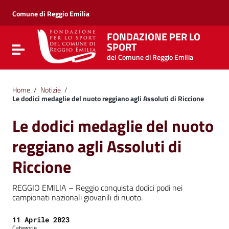
Vai ai contenuti
Vai al menu di navigazione
Comune di Reggio Emilia
Vai al footer
FONDAZIONE PER LO
SPORT
Attiva / disattiva la navigazione
del Comune di Reggio Emilia
Home
/
Notizie
/
Le dodici medaglie del nuoto reggiano agli Assoluti di Riccione
Le dodici medaglie del nuoto
reggiano agli Assoluti di
Riccione
REGGIO EMILIA – Reggio conquista dodici podi nei
campionati nazionali giovanili di nuoto.
Data:
11 Aprile 2023
Categorie