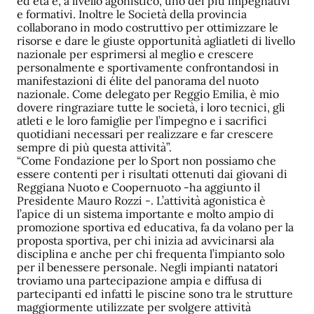
ed età e, a livello agonistico, uno dei più impegnativi
e formativi. Inoltre le Società della provincia
collaborano in modo costruttivo per ottimizzare le
risorse e dare le giuste opportunità agliatleti di livello
nazionale per esprimersi al meglio e crescere
personalmente e sportivamente confrontandosi in
manifestazioni di élite del panorama del nuoto
nazionale. Come delegato per Reggio Emilia, è mio
dovere ringraziare tutte le società, i loro tecnici, gli
atleti e le loro famiglie per l’impegno e i sacrifici
quotidiani necessari per realizzare e far crescere
sempre di più questa attività”.
“Come Fondazione per lo Sport non possiamo che
essere contenti per i risultati ottenuti dai giovani di
Reggiana Nuoto e Coopernuoto -ha aggiunto il
Presidente Mauro Rozzi -. L’attività agonistica è
l’apice di un sistema importante e molto ampio di
promozione sportiva ed educativa, fa da volano per la
proposta sportiva, per chi inizia ad avvicinarsi ala
disciplina e anche per chi frequenta l’impianto solo
per il benessere personale. Negli impianti natatori
troviamo una partecipazione ampia e diffusa di
partecipanti ed infatti le piscine sono tra le strutture
maggiormente utilizzate per svolgere attività