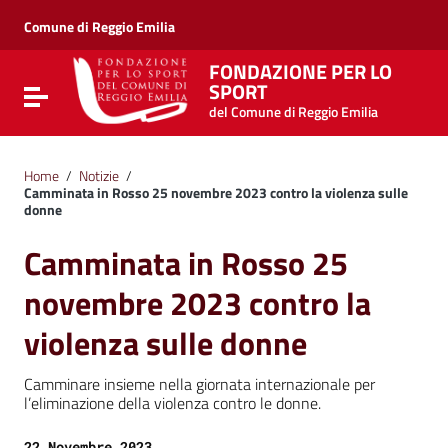
Vai ai contenuti
Vai al menu di navigazione
Comune di Reggio Emilia
Vai al footer
FONDAZIONE PER LO
SPORT
Attiva / disattiva la navigazione
del Comune di Reggio Emilia
Home
/
Notizie
/
Camminata in Rosso 25 novembre 2023 contro la violenza sulle
donne
Camminata in Rosso 25
novembre 2023 contro la
violenza sulle donne
Camminare insieme nella giornata internazionale per
l’eliminazione della violenza contro le donne.
Data:
22 Novembre 2023