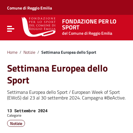
Vai ai contenuti
Vai al menu di navigazione
Comune di Reggio Emilia
Vai al footer
FONDAZIONE PER LO
SPORT
Attiva / disattiva la navigazione
del Comune di Reggio Emilia
Home
/
Notizie
/
Settimana Europea dello Sport
Settimana Europea dello
Sport
Settimana Europea dello Sport / European Week of Sport
(EWoS) dal 23 al 30 settembre 2024. Campagna #BeActive.
Data:
13 Settembre 2024
Categorie
Notizie