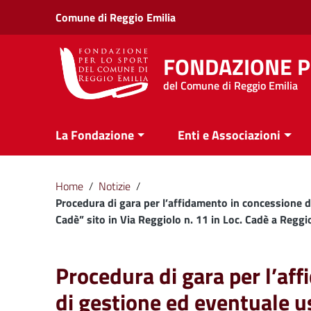
Vai ai contenuti
Comune di Reggio Emilia
Vai al menu di navigazione
Vai al footer
FONDAZIONE P
del Comune di Reggio Emilia
La Fondazione
Enti e Associazioni
Home
/
Notizie
/
Procedura di gara per l’affidamento in concessione d
Cadè” sito in Via Reggiolo n. 11 in Loc. Cadè a Regg
Procedura di gara per l’af
di gestione ed eventuale u