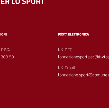
ER LO SPORT
IONI
POSTA ELETTRONICA
 P.IVA
PEC
 303 50
fondazionesport.pec@twtcer
Email
fondazione.sport@comune.r