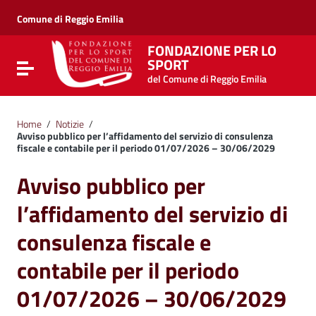
Vai ai contenuti
Vai al menu di navigazione
Comune di Reggio Emilia
Vai al footer
FONDAZIONE PER LO
SPORT
Attiva / disattiva la navigazione
del Comune di Reggio Emilia
Home
/
Notizie
/
Avviso pubblico per l’affidamento del servizio di consulenza
fiscale e contabile per il periodo 01/07/2026 – 30/06/2029
Avviso pubblico per
l’affidamento del servizio di
consulenza fiscale e
contabile per il periodo
01/07/2026 – 30/06/2029