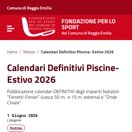
Vai ai contenuti
Vai al menu di navigazione
Comune di Reggio Emilia
Vai al footer
FONDAZIONE PER LO
SPORT
Attiva / disattiva la navigazione
del Comune di Reggio Emilia
Home
/
Notizie
/
Calendari Definitivi Piscine- Estivo 2026
Calendari Definitivi Piscine-
Estivo 2026
Pubblicazione calendari DEFINITIVI degli impianti Natatori
“Ferretti-Ferrari” (vasca 50 m. e 15 m. esterna) e “Onde
Chiare”
Data:
1 Giugno 2026
Categorie
Notizie