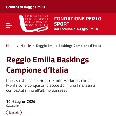
Vai ai contenuti
Vai al menu di navigazione
Comune di Reggio Emilia
Vai al footer
FONDAZIONE PER LO
SPORT
Attiva / disattiva la navigazione
del Comune di Reggio Emilia
Home
/
Notizie
/
Reggio Emilia Baskings Campione d’Italia
Reggio Emilia Baskings
Campione d’Italia
Impresa storica del Reggio Emilia Baskings, che a
Monfalcone conquista lo scudetto in una finalissima
combattuta fino all’ultimo possesso.
Data:
16 Giugno 2026
Categorie
Notizie