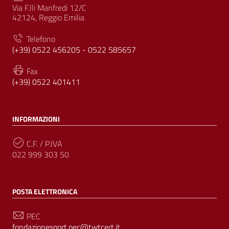
Via F.lli Manfredi 12/C
42124, Reggio Emilia
Telefono
(+39) 0522 456205 - 0522 585657
Fax
(+39) 0522 401411
INFORMAZIONI
C.F. / P.IVA
022 999 303 50
POSTA ELETTRONICA
PEC
fondazionesport.pec@twtcert.it