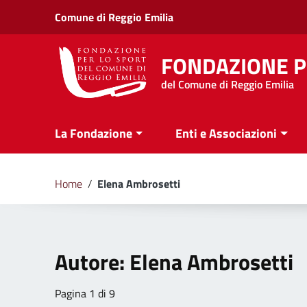
Vai ai contenuti
Comune di Reggio Emilia
Vai al menu di navigazione
Vai al footer
FONDAZIONE P
del Comune di Reggio Emilia
La Fondazione
Enti e Associazioni
Home
/
Elena Ambrosetti
Autore:
Elena Ambrosetti
Pagina 1 di 9