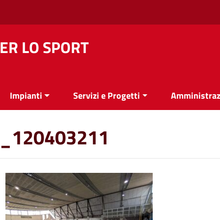
ER LO SPORT
Impianti
Servizi e Progetti
Amministraz
_120403211