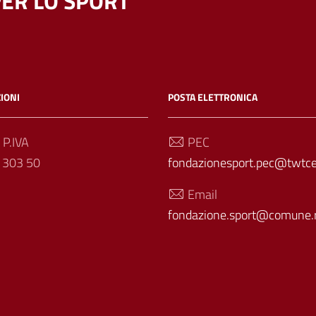
ER LO SPORT
IONI
POSTA ELETTRONICA
 P.IVA
PEC
 303 50
fondazionesport.pec@twtcer
Email
fondazione.sport@comune.r