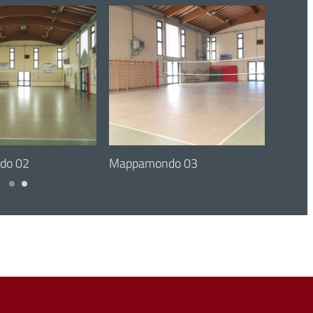
 2024
do 02
29 October 2024
Mappamondo 03
29 Oct
Mappa