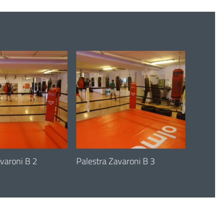
3
varoni B 2
6 June 2023
Palestra Zavaroni B 3
6 June
Palest