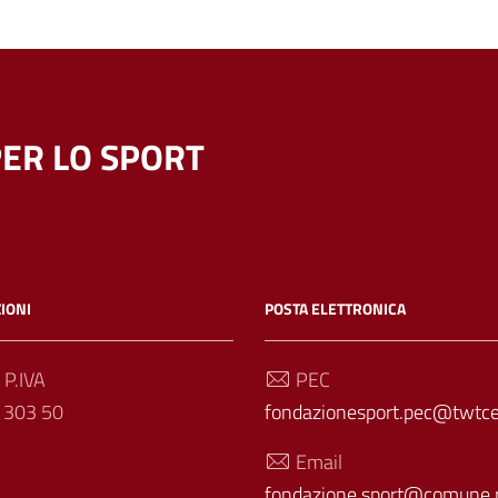
ER LO SPORT
IONI
POSTA ELETTRONICA
 P.IVA
PEC
 303 50
fondazionesport.pec@twtcer
Email
fondazione.sport@comune.r