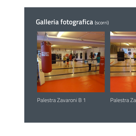
Galleria fotografica
(scorri)
ni B 3
6 June 2023
Palestra Zavaroni B 1
6 June 202
Palestra Za