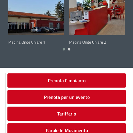
6 June 2023
Piscina Onde Chiare 1
6 June 2023
Piscina Onde Chiare 2
6
P
Prenota l’Impianto
Prenota per un evento
Tariffario
Parole In Movimento