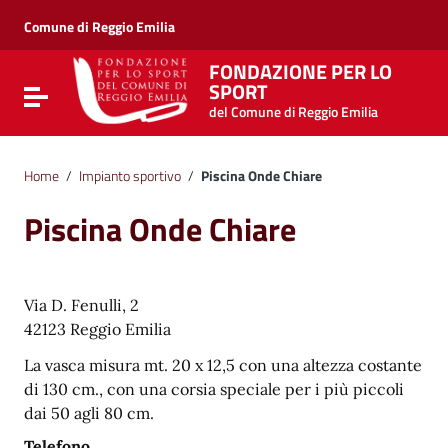
Vai ai contenuti
Vai al menu di navigazione
Comune di Reggio Emilia
Vai al footer
FONDAZIONE PER LO
SPORT
Attiva / disattiva la navigazione
del Comune di Reggio Emilia
Home
/
Impianto sportivo
/
Piscina Onde Chiare
Piscina Onde Chiare
Via D. Fenulli, 2
42123 Reggio Emilia
La vasca misura mt. 20 x 12,5 con una altezza costante
di 130 cm., con una corsia speciale per i più piccoli
dai 50 agli 80 cm.
Telefono