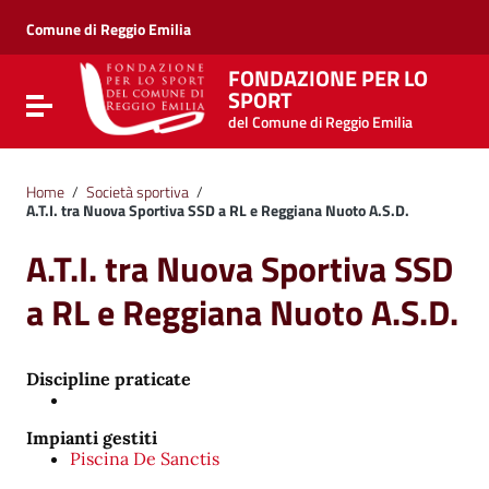
Vai ai contenuti
Vai al menu di navigazione
Comune di Reggio Emilia
Vai al footer
FONDAZIONE PER LO
SPORT
Attiva / disattiva la navigazione
del Comune di Reggio Emilia
Home
/
Società sportiva
/
A.T.I. tra Nuova Sportiva SSD a RL e Reggiana Nuoto A.S.D.
A.T.I. tra Nuova Sportiva SSD
a RL e Reggiana Nuoto A.S.D.
Discipline praticate
Impianti gestiti
Piscina De Sanctis