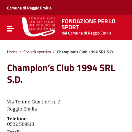
Vai ai contenuti
Vai al menu di navigazione
Comune di Reggio Emilia
Vai al footer
FONDAZIONE PER LO
SPORT
Attiva / disattiva la navigazione
del Comune di Reggio Emilia
Home
/
Società sportiva
/
Champion’s Club 1994 SRL S.D.
Champion’s Club 1994 SRL
S.D.
Via Tonino Gualtieri n. 2
Reggio Emilia
Telefono
0522 569813