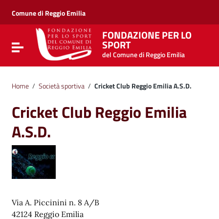
Vai ai contenuti
Vai al menu di navigazione
Comune di Reggio Emilia
Vai al footer
FONDAZIONE PER LO
SPORT
Attiva / disattiva la navigazione
del Comune di Reggio Emilia
Home
/
Società sportiva
/
Cricket Club Reggio Emilia A.S.D.
Cricket Club Reggio Emilia
A.S.D.
Via A. Piccinini n. 8 A/B
42124 Reggio Emilia