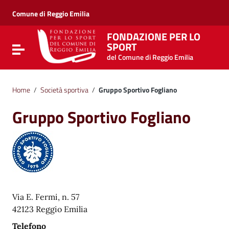
Vai ai contenuti
Vai al menu di navigazione
Comune di Reggio Emilia
Vai al footer
FONDAZIONE PER LO
SPORT
Attiva / disattiva la navigazione
del Comune di Reggio Emilia
Home
/
Società sportiva
/
Gruppo Sportivo Fogliano
Gruppo Sportivo Fogliano
Via E. Fermi, n. 57
42123 Reggio Emilia
Telefono