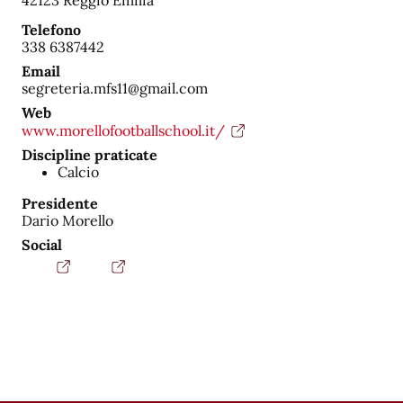
42123 Reggio Emilia
Telefono
338 6387442
Email
segreteria.mfs11@gmail.com
Web
www.morellofootballschool.it/
Discipline praticate
Calcio
Presidente
Dario Morello
Social