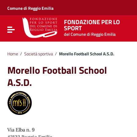
Vai ai contenuti
Vai al menu di navigazione
Comune di Reggio Emilia
Vai al footer
FONDAZIONE PER LO
SPORT
Attiva / disattiva la navigazione
del Comune di Reggio Emilia
Home
/
Società sportiva
/
Morello Football School A.S.D.
Morello Football School
A.S.D.
Via Elba n. 9