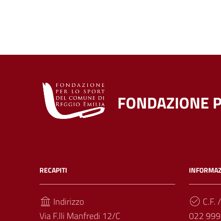
FONDAZIONE P
RECAPITI
INFORMAZ
Indirizzo
C.F. /
Via F.lli Manfredi 12/C
022 999