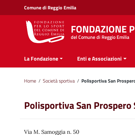
Vai ai contenuti
Comune di Reggio Emilia
Vai al menu di navigazione
Vai al footer
FONDAZIONE P
del Comune di Reggio Emilia
La Fondazione
Enti e Associazioni
Home
/
Società sportiva
/
Polisportiva San Prospero
Polisportiva San Prospero S
Via M. Samoggia n. 50