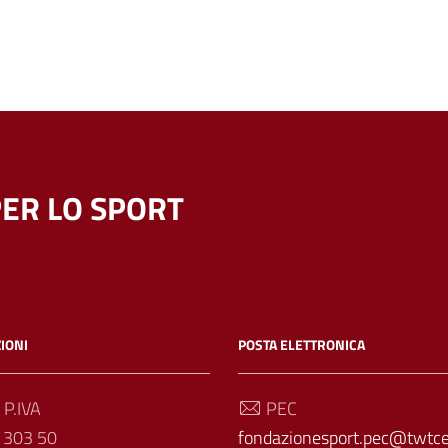
ER LO SPORT
IONI
POSTA ELETTRONICA
 P.IVA
PEC
 303 50
fondazionesport.pec@twtcer