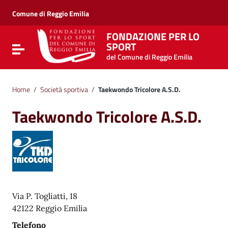
Vai ai contenuti
Vai al menu di navigazione
Comune di Reggio Emilia
Vai al footer
FONDAZIONE PER LO
SPORT
Attiva / disattiva la navigazione
del Comune di Reggio Emilia
Home
/
Società sportiva
/
Taekwondo Tricolore A.S.D.
Taekwondo Tricolore A.S.D.
Via P. Togliatti, 18
42122 Reggio Emilia
Telefono