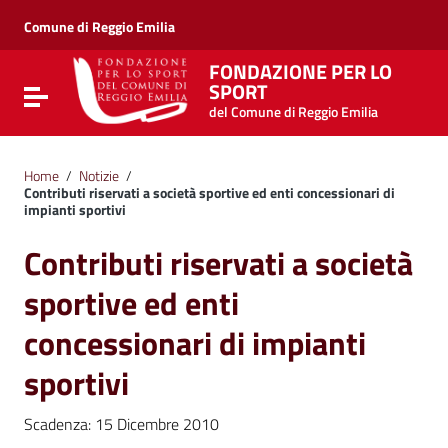
Vai ai contenuti
Vai al menu di navigazione
Comune di Reggio Emilia
Vai al footer
FONDAZIONE PER LO
SPORT
Attiva / disattiva la navigazione
del Comune di Reggio Emilia
Home
/
Notizie
/
Contributi riservati a società sportive ed enti concessionari di
impianti sportivi
Contributi riservati a società
sportive ed enti
concessionari di impianti
sportivi
Scadenza: 15 Dicembre 2010