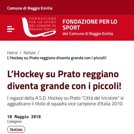
Vai ai contenuti
Vai al menu di navigazione
Comune di Reggio Emilia
Vai al footer
FONDAZIONE PER LO
SPORT
Attiva / disattiva la navigazione
del Comune di Reggio Emilia
Home
/
Notizie
/
L’Hockey su Prato reggiano diventa grande con i piccoli!
L’Hockey su Prato reggiano
diventa grande con i piccoli!
I ragazzi della A.S.D. Hockey su Prato “Città del tricolore” si
aggiudicano il titolo di squadra vice campione d’Italia 2010.
Data:
18 Maggio 2010
Categorie
Notizie