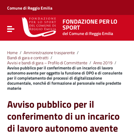
Vai ai contenuti
Vai al menu di navigazione
Comune di Reggio Emilia
Vai al footer
FONDAZIONE PER LO
SPORT
Attiva / disattiva la navigazione
del Comune di Reggio Emilia
Home
/
Amministrazione trasparente
/
Bandi di gara e contratti
/
Avvisi e bandi di gara – Profilo di Committente
/
Anno 2019
/
Avviso pubblico per il conferimento di un incarico di lavoro
autonomo avente per oggetto la funzione di DPO e di consulente
per il completamento dei processi di digitalizzazione
documentale, nonché di formazione al personale nelle predette
materie
Avviso pubblico per il
conferimento di un incarico
di lavoro autonomo avente