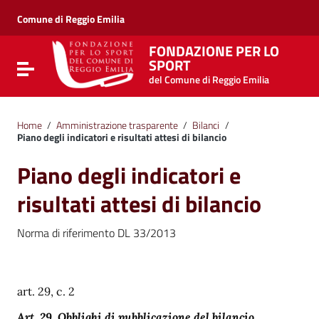
Vai ai contenuti
Vai al menu di navigazione
Comune di Reggio Emilia
Vai al footer
FONDAZIONE PER LO
SPORT
Attiva / disattiva la navigazione
del Comune di Reggio Emilia
Home
/
Amministrazione trasparente
/
Bilanci
/
Piano degli indicatori e risultati attesi di bilancio
Piano degli indicatori e
risultati attesi di bilancio
Norma di riferimento DL 33/2013
art. 29, c. 2
Art. 29. Obblighi di pubblicazione del bilancio,