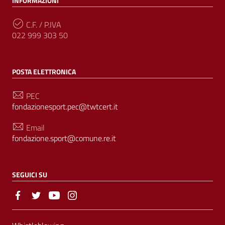
INFORMAZIONI
C.F. / P.IVA
022 999 303 50
POSTA ELETTRONICA
PEC
fondazionesport.pec@twtcert.it
Email
fondazione.sport@comune.re.it
SEGUICI SU
Sezione Link Utili