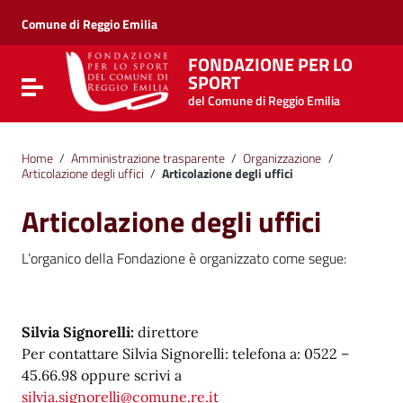
Vai ai contenuti
Vai al menu di navigazione
Comune di Reggio Emilia
Vai al footer
FONDAZIONE PER LO
SPORT
Attiva / disattiva la navigazione
del Comune di Reggio Emilia
Home
/
Amministrazione trasparente
/
Organizzazione
/
Articolazione degli uffici
/
Articolazione degli uffici
Articolazione degli uffici
L’organico della Fondazione è organizzato come segue:
Silvia Signorelli:
direttore
Per contattare Silvia Signorelli: telefona a: 0522 –
45.66.98 oppure scrivi a
silvia.signorelli@comune.re.it