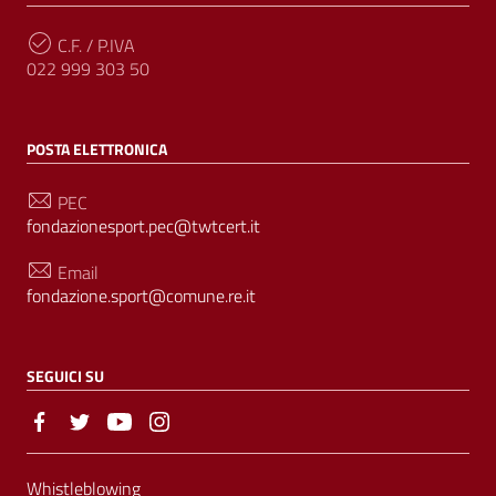
C.F. / P.IVA
022 999 303 50
POSTA ELETTRONICA
PEC
fondazionesport.pec@twtcert.it
Email
fondazione.sport@comune.re.it
SEGUICI SU
Sezione Link Utili
Whistleblowing