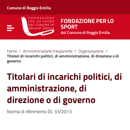
Vai ai contenuti
Vai al menu di navigazione
Comune di Reggio Emilia
Vai al footer
FONDAZIONE PER LO
SPORT
Attiva / disattiva la navigazione
del Comune di Reggio Emilia
Home
/
Amministrazione trasparente
/
Organizzazione
/
Titolari di incarichi politici, di amministrazione, di direzione o di
governo
Titolari di incarichi politici, di
amministrazione, di
direzione o di governo
Norma di riferimento DL 33/2013